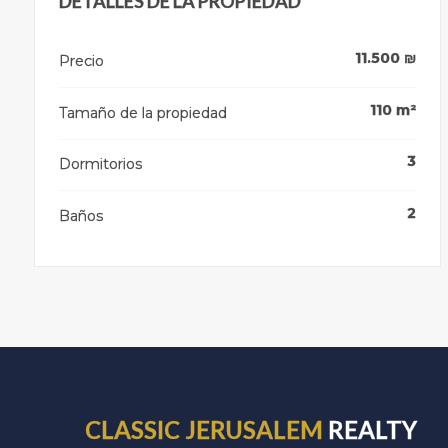
DETALLES DE LA PROPIEDAD
11.500
₪
Precio
110
m²
Tamaño de la propiedad
3
Dormitorios
2
Baños
CLASSIC JERUSALEM
REALTY