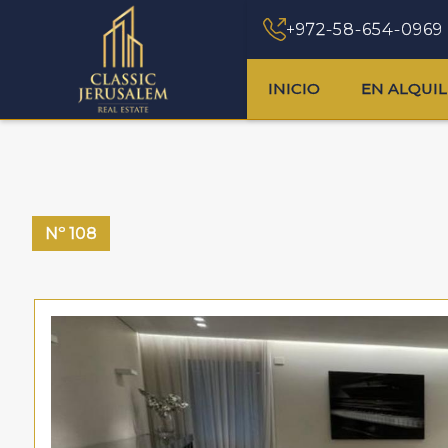
+972-58-654-0969
INICIO
EN ALQUI
Nº
108