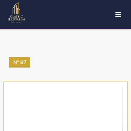
Nº
87