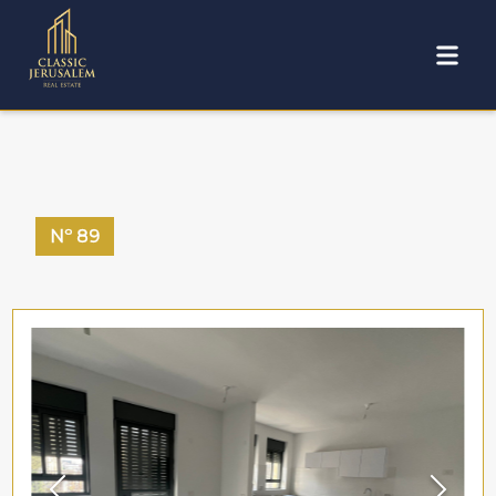
Nº
89