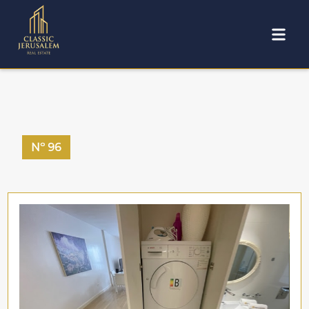
Nº
96