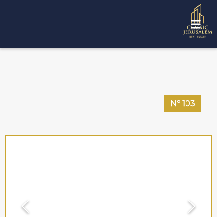
Nº
103