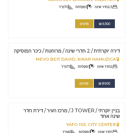
2.5
חדר שינה
1
מקלחת
70
מ"ר
6.500
₪
פרטים
FOR RENT - SHORT TERM
Nº
28
דירה יוקרתית / 2 חדרי שינה / מרוהטת / כיכר המוסיקה
MEVO BEIT DAVID,
KIKAR HAMUZICA
2
חדר שינה
1
מקלחת
75
מ"ר
8.900
₪
פרטים
FOR RENT - SHORT TERM
Nº
16
בניין יוקרתי / J TOWER / מרכז העיר / דירת חדר
שינה אחד
YAFO 105,
CITY CENTER
1
חדר שינה
1
מקלחת
65
מ"ר