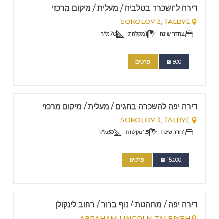
Nº
46
דירה להשכרה בטלביה / מעלית / מיקום מרכזי
SOKOLOV 3,
TALBYE
2
חדר שינה
1
מקלחת
70
מ"ר
800
₪
פרטים
FOR RENT | PESACH AND SUCCOT RENTALS
Nº
45
דירה יפה להשכרה בחגים / מעלית / מיקום מרכזי
SOKOLOV 3,
TALBYE
1
חדר שינה
1.5
מקלחת
50
מ"ר
15.000
₪
פרטים
FOR RENT - LONG TERM
Nº
30
דירה יפה / מרוהטת / נוף ברור / רחוב לינקולן
ABRAHAM LINCOLN,
TALBIYEH