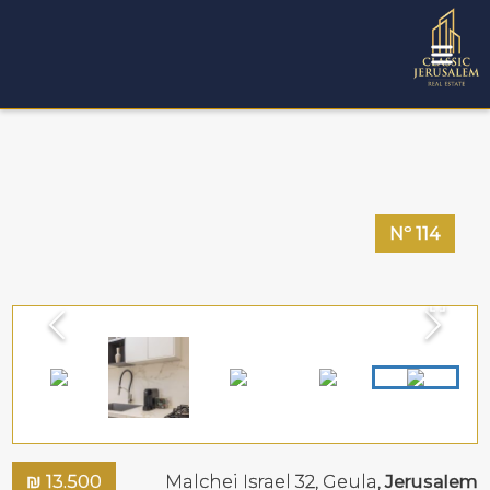
Nº
114
₪
13.500
Malchei Israel 32,
Geula
,
Jerusalem