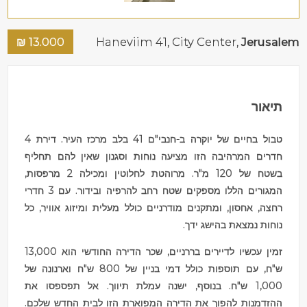
₪
13.000
Haneviim 41,
City Center
,
Jerusalem
תיאור
טבול בחיים של יוקרה ב-חנבי"ם 41 בלב מרכז העיר. דירת 4
חדרים המרהיבה הזו מציעה נוחות וסגנון שאין להם תחליף
בשטח של 120 מ"ר. מרוהטת לחלוטין ומכילה 2 מרפסות,
המגורים הללו מספקים שטח רחב להרפיה ובידור. עם 3 חדרי
רחצה, אחסון, ומתקנים מודרניים כולל מעלית ומיזוג אוויר, כל
נוחות נמצאת בהישג ידך.
זמין עכשיו לדיירים בררניים, שכר הדירה החודשי הוא 13,000
ש"ח, עם תוספות כולל דמי בניין של 800 ש"ח וארנונה של
1,000 ש"ח. בנוסף, ישנה עמלת תיווך. אל תפספסו את
ההזדמנות להפוך את הדירה המפוארת הזו לבית החדש שלכם.