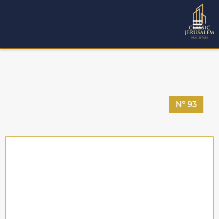
Nº
93