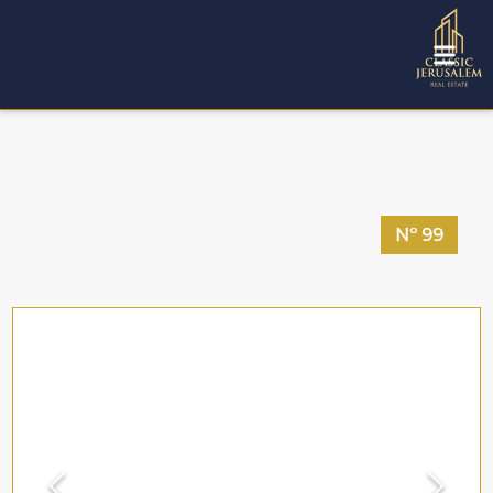
Nº
99