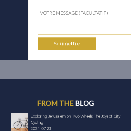
Soumettre
FROM THE
BLOG
Exploring Jerusalem on Two Wheels: The Joys of City
Cycling
2024-07-23