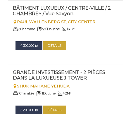
Nº
20
BÂTIMENT LUXUEUX / CENTRE-VILLE / 2
CHAMBRES / Vue Savyon
RAUL WALLENBERG ST,
CITY CENTER
2
Chambre
2.5
Douche
160
M²
4.300.000
₪
DÉTAILS
FOR SALE
Nº
6
GRANDE INVESTISSEMENT - 2 PIÈCES
DANS LA LUXUEUSE J TOWER
SHUK MAHANE YEHUDA
1
Chambre
1
Douche
42
M²
2.200.000
₪
DÉTAILS
FOR RENT - LONG TERM TERM | FOR SALE