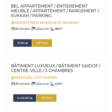
Nº
39
BEL APPARTEMENT / ENTIEREMENT
MEUBLE / APPARTEMENT / RANGEMENT /
SUKKAH / PARKING
SDEROT BEN MAIMON 15,
REHAVIA
3
Chambre
2
Douche
186
M²
16.500
₪
DÉTAILS
FOR RENT - LONG TERM TERM | FOR SALE
Nº
33
BÂTIMENT LUXUEUX / BÂTIMENT SAIDOF /
CENTRE-VILLE / 3 CHAMBRES
JAFFA 153,
CITY CENTER
3
Chambre
2
Douche
120
M²
6.450.000
₪
DÉTAILS
FOR RENT - LONG TERM TERM | FOR SALE