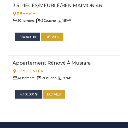
EXCLUSIVITÉ
Nº
3
3,5 PIÈCES/MEUBLÉ/BEN MAIMON 48
REHAVIA
3
Chambre
2
Douche
115
M²
5.100.000
₪
DÉTAILS
FOR SALE
Nº
2
Appartement Rénové À Musrara
CITY CENTER
4
Chambre
2
Douche
97
M²
4.400.000
₪
DÉTAILS