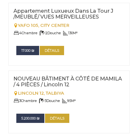
Nº
32
Appartement Luxueux Dans La Tour J
/MEUBLÉ/ VUES MERVEILLEUSES
YAFO 105,
CITY CENTER
4
Chambre
2
Douche
130
M²
17.000
₪
DÉTAILS
FOR SALE
Nº
22
NOUVEAU BÂTIMENT À CÔTÉ DE MAMILA
/ 4 PIÈCES / Lincoln 12
LINCOLN 12,
TALBIYA
3
Chambre
3
Douche
95
M²
5.200.000
₪
DÉTAILS
FOR SALE