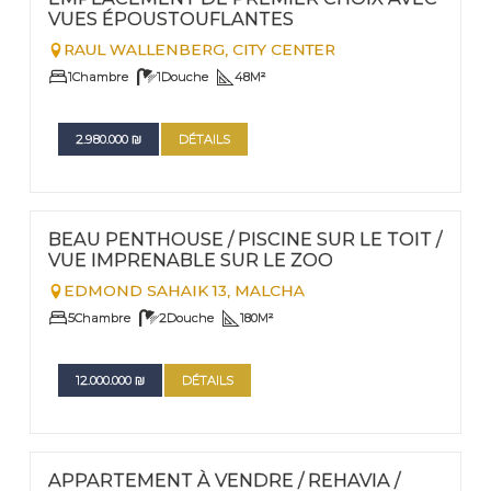
VUES ÉPOUSTOUFLANTES
RAUL WALLENBERG,
CITY CENTER
1
Chambre
1
Douche
48
M²
2.980.000
₪
DÉTAILS
FOR SALE
Nº
115
BEAU PENTHOUSE / PISCINE SUR LE TOIT /
VUE IMPRENABLE SUR LE ZOO
EDMOND SAHAIK 13,
MALCHA
5
Chambre
2
Douche
180
M²
12.000.000
₪
DÉTAILS
FOR SALE
Nº
113
APPARTEMENT À VENDRE / REHAVIA /