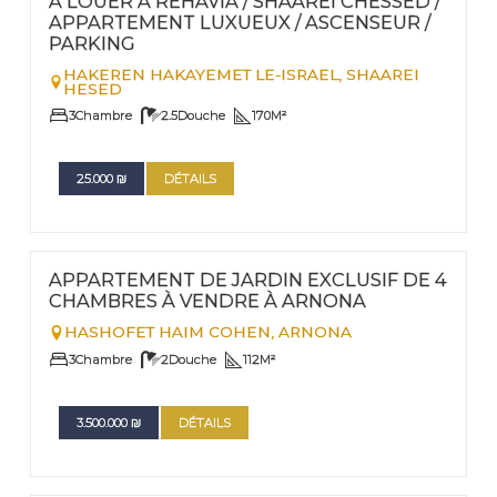
À LOUER À REHAVIA / SHAAREI CHESSED /
APPARTEMENT LUXUEUX / ASCENSEUR /
PARKING
HAKEREN HAKAYEMET LE-ISRAEL,
SHAAREI
HESED
3
Chambre
2.5
Douche
170
M²
25.000
₪
DÉTAILS
FOR SALE
Nº
82
APPARTEMENT DE JARDIN EXCLUSIF DE 4
CHAMBRES À VENDRE À ARNONA
HASHOFET HAIM COHEN,
ARNONA
3
Chambre
2
Douche
112
M²
3.500.000
₪
DÉTAILS
FOR RENT - LONG TERM TERM | FOR SALE