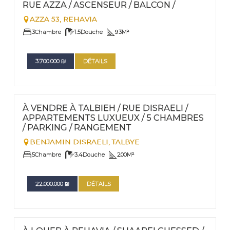
RUE AZZA / ASCENSEUR / BALCON /
AZZA 53,
REHAVIA
3
Chambre
1.5
Douche
93
M²
3.700.000
₪
DÉTAILS
FOR SALE
Nº
107
À VENDRE À TALBIEH / RUE DISRAELI /
APPARTEMENTS LUXUEUX / 5 CHAMBRES
/ PARKING / RANGEMENT
BENJAMIN DISRAELI,
TALBYE
5
Chambre
3.4
Douche
200
M²
22.000.000
₪
DÉTAILS
FOR RENT - LONG TERM TERM | FOR SALE
Nº
106