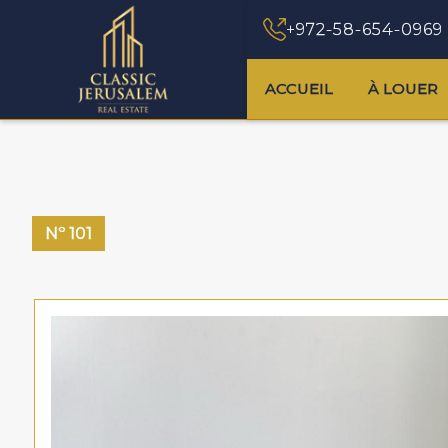
+972-58-654-0969
ACCUEIL
À LOUER
Nº
101