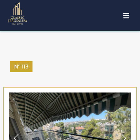
Nº
113