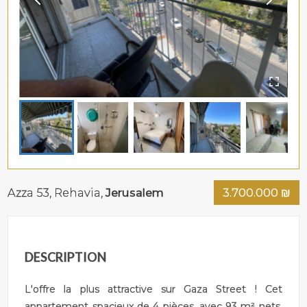
Azza 53,
Rehavia
,
Jerusalem
3.700.000
₪
DESCRIPTION
L'offre la plus attractive sur Gaza Street ! Cet
appartement spacieux de 4 pièces, avec 93 m² nets,