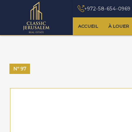
+972-58-654-0969
ACCUEIL
À LOUER
Nº
97