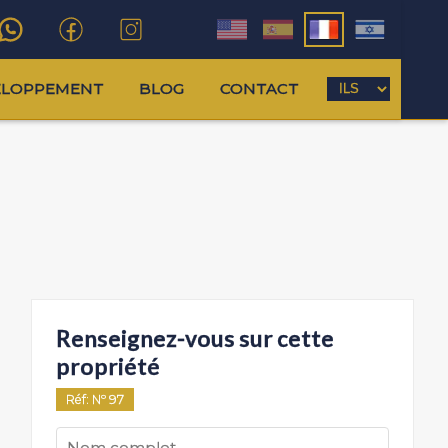
ELOPPEMENT
BLOG
CONTACT
Renseignez-vous sur cette
propriété
Réf
: Nº
97